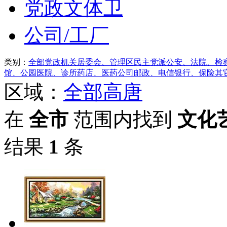
党政文体卫
公司/工厂
类别：
全部
党政机关
居委会、管理区
民主党派
公安、法院、检
馆、公园
医院、诊所
药店、医药公司
邮政、电信
银行、保险
其
区域：
全部
高唐
在
全市
范围内找到
文化
结果
1
条