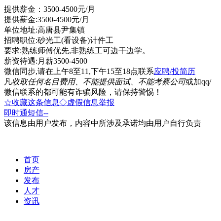
提供薪金：3500-4500元/月
提供薪金:3500-4500元/月
单位地址:高唐县尹集镇
招聘职位:砂光工(看设备)计件工
要求:熟练师傅优先,非熟练工可边干边学。
薪资待遇:月薪3500-4500
微信同步,请在上午8至11,下午15至18点联系
应聘/投简历
凡
收取任何名目费用、不能提供面试、不能考察公司
或加qq/
微信联系的都可能有诈骗风险，请保持警惕！
☆收藏这条信息
◇虚假信息举报
即时通
短信
--
该信息由用户发布，内容中所涉及承诺均由用户自行负责
首页
房产
发布
人才
资讯