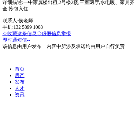
详细描述:一中家属楼出租,2号楼2楼,三室两厅,水电暖、家具齐
全,拎包入住
联系人:侯老师
手机:132 5899 1008
☆收藏这条信息
◇虚假信息举报
即时通
短信
--
该信息由用户发布，内容中所涉及承诺均由用户自行负责
首页
房产
发布
人才
资讯