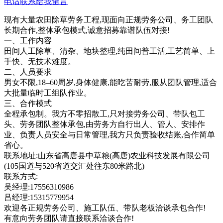
电话联系
给我留言
现有大量农田除草劳务工程,现面向正规劳务公司、务工团队
长期合作,整体承包模式,诚意招募靠谱队伍对接!
一、工作内容
田间人工除草、清杂、地块整理,纯田间普工活,工艺简单、上
手快、无技术难度。
二、人员要求
男女不限,18–60周岁,身体健康,能吃苦耐劳,服从团队管理,适合
大批量临时工组队作业。
三、合作模式
全程承包制。我方不零招散工,只对接劳务公司、带队包工
头、劳务团队整体承包,由劳务方自行出人、管人、安排作
业、负责人员安全与日常管理,我方只负责验收结账,合作简单
省心。
联系地址:山东省高唐县中草粮(高唐)农业科技发展有限公司
(105国道与520省道交汇处往东80米路北)
联系方式:
吴经理:17556310986
吕经理:15315779954
欢迎各正规劳务公司、施工队伍、带队老板洽谈承包合作!
有意向劳务团队请直接联系洽谈合作!