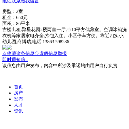
电话联系
给我留言
房型：2室
租金：650元
面积：86平米
吉楼出租:聚星花园2楼两室一厅,带10平方储藏室。空调冰箱洗
衣机等家居家电齐全,拎包入住。小区停车方便。靠近四实小,
幼儿园,商博瑞,电话 13863 598286
☆收藏这条信息
◇虚假信息举报
即时通
短信
--
该信息由用户发布，内容中所涉及承诺均由用户自行负责
首页
房产
发布
人才
资讯