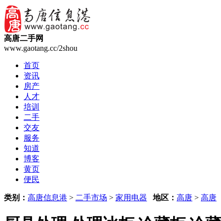
高唐二手网
www.gaotang.cc/2shou
首页
资讯
房产
人才
培训
二手
交友
服务
知道
博客
黄页
便民
类别：
高唐信息港
>
二手市场
>
家用电器
地区：
高唐
>
高唐