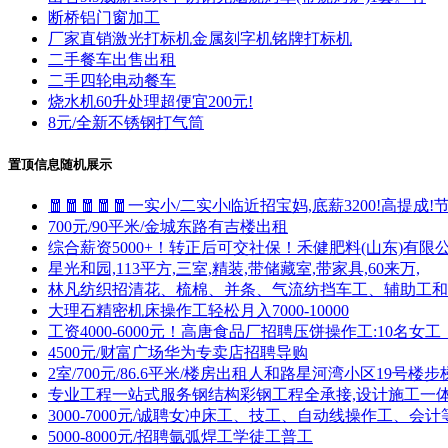
断桥铝门窗加工
厂家直销激光打标机金属刻字机铭牌打标机
二手餐车出售出租
二手四轮电动餐车
烧水机60升处理超便宜200元!
8元/全新不锈钢打气筒
置顶信息随机展示
🧧🧧🧧🧧🧧一实小/二实小临近招宝妈,底薪3200!高提
700元/90平米/金城东路有吉楼出租
综合薪资5000+！转正后可交社保！禾健肥料(山东)有限
星光和园,113平方,三室,精装,带储藏室,带家具,60来万,
林凡纺织招清花、梳棉、并条、气流纺挡车工、辅助工和
大理石精密机床操作工轻松月入7000-10000
工资4000-6000元！高唐食品厂招聘压饼操作工:10名
4500元/财富广场华为专卖店招聘导购
2室/700元/86.6平米/楼房出租人和路星河湾小区19号楼
专业工程一站式服务钢结构彩钢工程全承接,设计施工一
3000-7000元/诚聘女冲床工、技工、自动线操作工、会计
5000-8000元/招聘氩弧焊工学徒工普工