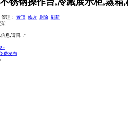
藏不锈钢操作台,冷藏展示柜,蒸箱
25 管理：
置顶
修改
删除
刷新
货架
信息,请问...”
息»
免费发布
)