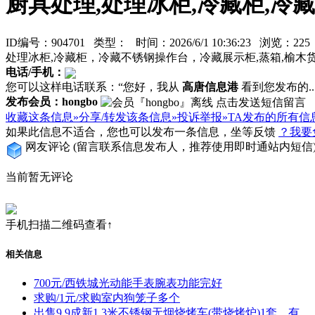
厨具处理,处理冰柜,冷藏柜,冷
ID编号：904701 类型：
时间：2026/6/1 10:36:23 浏览：2
处理冰柜,冷藏柜，冷藏不锈钢操作台，冷藏展示柜,蒸箱,榆木
电话/手机：
您可以这样电话联系：“您好，我从
高唐信息港
看到您发布的...
发布会员：hongbo
收藏这条信息»
分享/转发该条信息»
投诉举报»
TA发布的所有信
如果此信息不适合，您也可以发布一条信息，坐等反馈
？我要
网友评论
(留言联系信息发布人，推荐使用即时通站内短信
当前暂无评论
手机扫描二维码查看↑
相关信息
700元/西铁城光动能手表腕表功能完好
求购/1元/求购室内狗笼子多个
出售9.9成新1.3米不锈钢无烟烧烤车(带烧烤炉)1套。有