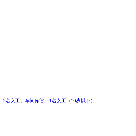
工：2名女工、车间库管：1名女工（50岁以下）