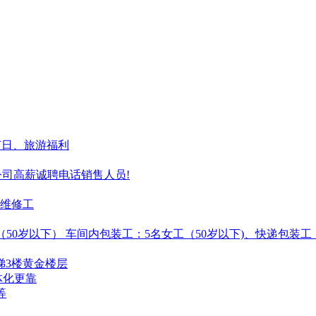
成!节日、旅游福利
公司高薪诚聘电话销售人员!
维修工
女工（50岁以下） 车间内包装工：5名女工（50岁以下)、快递包装
步梯3楼黄金楼层
体化更靠
等