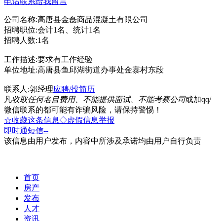
电话联系
给我留言
公司名称:高唐县金磊商品混凝土有限公司
招聘职位:会计1名、统计1名
招聘人数:1名
工作描述:要求有工作经验
单位地址:高唐县鱼邱湖街道办事处金寨村东段
联系人:郭经理
应聘/投简历
凡
收取任何名目费用、不能提供面试、不能考察公司
或加qq/
微信联系的都可能有诈骗风险，请保持警惕！
☆收藏这条信息
◇虚假信息举报
即时通
短信
--
该信息由用户发布，内容中所涉及承诺均由用户自行负责
首页
房产
发布
人才
资讯