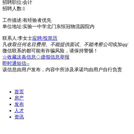
招聘职位:会计
招聘人数:1
工作描述:有经验者优先
单位地址:实验一中学北门东恒冠物流园院内
联系人:李女士
应聘/投简历
凡
收取任何名目费用、不能提供面试、不能考察公司
或加qq/
微信联系的都可能有诈骗风险，请保持警惕！
☆收藏这条信息
◇虚假信息举报
即时通
短信
--
该信息由用户发布，内容中所涉及承诺均由用户自行负责
首页
房产
发布
人才
资讯