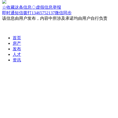
☆收藏这条信息
◇虚假信息举报
即时通
短信
拨打13465752137微信同步
该信息由用户发布，内容中所涉及承诺均由用户自行负责
首页
房产
发布
人才
资讯