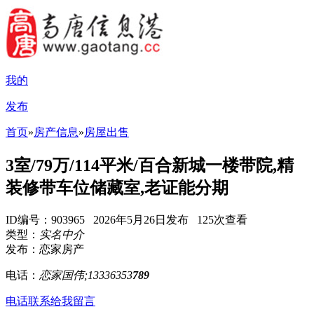
我的
发布
首页
»
房产信息
»
房屋出售
3室/79万/114平米/百合新城一楼带院,精
装修带车位储藏室,老证能分期
ID编号：903965 2026年5月26日发布 125次查看
类型：
实名中介
发布：恋家房产
电话：
恋家国伟;13336353
789
电话联系
给我留言