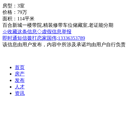
房型：3室
价格：79万
面积：114平米
百合新城一楼带院,精装修带车位储藏室,老证能分期
☆收藏这条信息
◇虚假信息举报
即时通
短信
拨打恋家国伟;13336353789
该信息由用户发布，内容中所涉及承诺均由用户自行负责
首页
房产
发布
人才
资讯