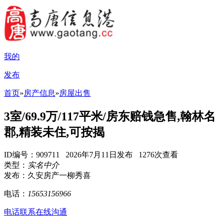
我的
发布
首页
»
房产信息
»
房屋出售
3室/69.9万/117平米/房东赔钱急售,翰林名
郡,精装未住,可按揭
ID编号：909711 2026年7月11日发布 1276次查看
类型：
实名中介
发布：久安房产一柳秀喜
电话：
15653156966
电话联系
在线沟通