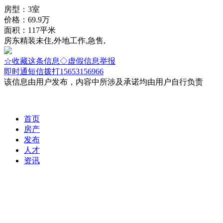
房型：3室
价格：69.9万
面积：117平米
房东精装未住,外地工作,急售,
☆收藏这条信息
◇虚假信息举报
即时通
短信
拨打15653156966
该信息由用户发布，内容中所涉及承诺均由用户自行负责
首页
房产
发布
人才
资讯