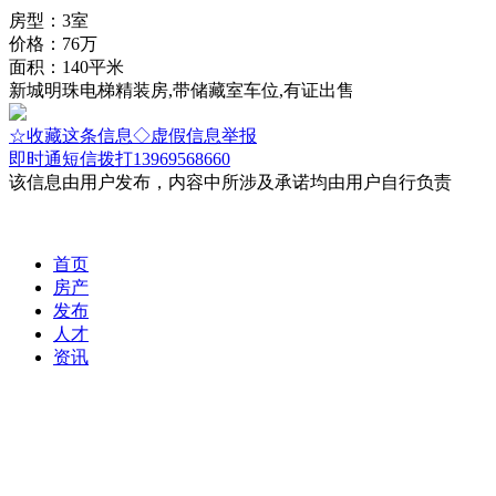
房型：3室
价格：76万
面积：140平米
新城明珠电梯精装房,带储藏室车位,有证出售
☆收藏这条信息
◇虚假信息举报
即时通
短信
拨打13969568660
该信息由用户发布，内容中所涉及承诺均由用户自行负责
首页
房产
发布
人才
资讯