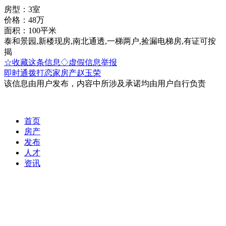
房型：3室
价格：48万
面积：100平米
泰和景园,新楼现房,南北通透,一梯两户,捡漏电梯房,有证可按
揭
☆收藏这条信息
◇虚假信息举报
即时通
拨打恋家房产赵玉荣
该信息由用户发布，内容中所涉及承诺均由用户自行负责
首页
房产
发布
人才
资讯