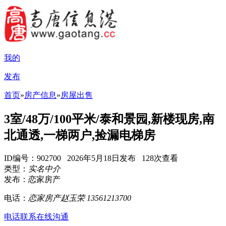
我的
发布
首页
»
房产信息
»
房屋出售
3室/48万/100平米/泰和景园,新楼现房,南
北通透,一梯两户,捡漏电梯房
ID编号：902700 2026年5月18日发布 128次查看
类型：
实名中介
发布：恋家房产
电话：
恋家房产赵玉荣 13561213700
电话联系
在线沟通