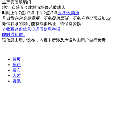
生产安装玻璃门
地址 众盛五金建材市场鲁艺玻璃店
时间上午7点-12点 下午2点-7点
应聘/投简历
凡
收取任何名目费用、不能提供面试、不能考察公司
或加qq/
微信联系的都可能有诈骗风险，请保持警惕！
☆收藏这条信息
◇虚假信息举报
即时通
短信
--
该信息由用户发布，内容中所涉及承诺均由用户自行负责
首页
房产
发布
人才
资讯