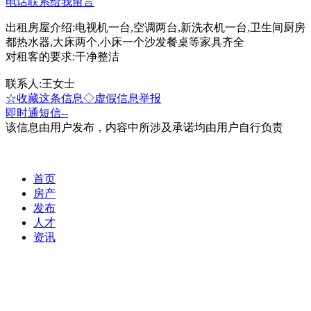
电话联系
给我留言
出租房屋介绍:电视机一台,空调两台,新洗衣机一台,卫生间厨房
都热水器,大床两个,小床一个沙发餐桌等家具齐全
对租客的要求:干净整洁
联系人:王女士
☆收藏这条信息
◇虚假信息举报
即时通
短信
--
该信息由用户发布，内容中所涉及承诺均由用户自行负责
首页
房产
发布
人才
资讯