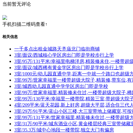
当前暂无评论
手机扫描二维码查看↑
相关信息
一千多点出租金城路天齐庙北门临街商铺
3室/面议/西城核心学区房出门即是学校步行上学
3室/95万/131平米/幸福里电梯洋房,精装修未住,一楼带超
3室/面议/城西稀有黄金学区房出门即是学校步行上学
3室/1000元/幼儿园直通中学,距离一中就一个路口也超级
3室/99万/世家幸福里一楼带超级大院子,精装修,带车位,
3室/城西幼儿园直通中学学区房出门即是学校
3室/99万/世家幸福里,精装修未住过,一楼带超级大院子,
3室/99万/130平米/幸福里一楼带院,精装三室,带超级大院
4室/209平米/蓝天花园,新上好房,超级大平层,适合住三代
3室/29万/91平米/蓝山小区三楼,大三室带地上储藏室,可按
3室/99万/131平米/世家幸福里,精装修未住过,一楼带超
3室/31万/90平米/城东酒业小区,黄金楼层经典三室带储藏
3室/35.3万/城中心地段一楼带院,独立大门有偏房