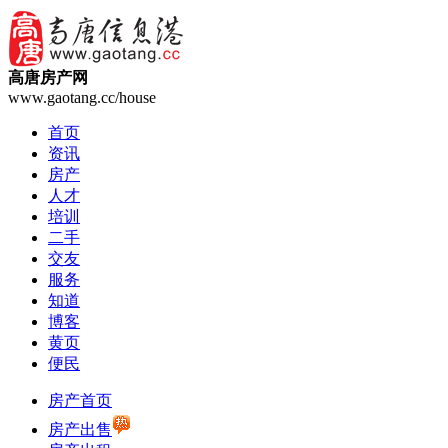
高唐房产网
www.gaotang.cc/house
首页
资讯
房产
人才
培训
二手
交友
服务
知道
博客
黄页
便民
房产首页
房产出售