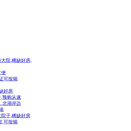
级大院,稀缺好房,
方便
有证可按揭
稀缺好房
子,预购从速
人,北湖岸边
揭
级大院子,稀缺好房
室,可按揭