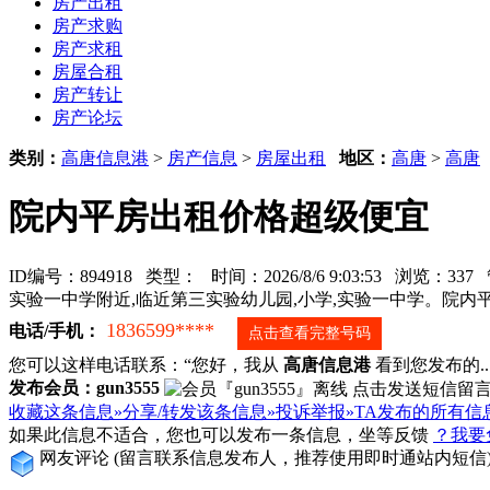
房产出租
房产求购
房产求租
房屋合租
房产转让
房产论坛
类别：
高唐信息港
>
房产信息
>
房屋出租
地区：
高唐
>
高唐
院内平房出租价格超级便宜
ID编号：894918 类型：
时间：2026/8/6 9:03:53 浏览：33
实验一中学附近,临近第三实验幼儿园,小学,实验一中学。院
1836599****
电话/手机：
点击查看完整号码
您可以这样电话联系：“您好，我从
高唐信息港
看到您发布的...
发布会员：gun3555
收藏这条信息»
分享/转发该条信息»
投诉举报»
TA发布的所有信
如果此信息不适合，您也可以发布一条信息，坐等反馈
？我要
网友评论
(留言联系信息发布人，推荐使用即时通站内短信