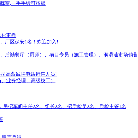
位储藏室,一手手续可按揭
体化更靠
、厂区保安1名！欢迎加入!
】、后勤餐厅（厨师）、项目专员（施工管理）、润滑油市场销售
公司高薪诚聘电话销售人员!
专员、业务经理、高级技工）
孩子，另招车间主任2名、组长2名、招质检员2名、质检主管1名
等
-
留言反馈