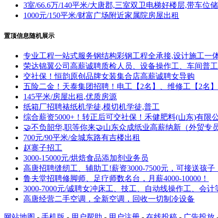
3室/66.6万/140平米/大唐郡,三室双卫电梯好楼层,带车
1000元/150平米/财富广场附近家属院房屋出租
置顶信息随机展示
专业工程一站式服务钢结构彩钢工程全承接,设计施工一
荣达锦翼公司高薪诚聘质检人员、设备操作工、车间普工
交社保！恒韵原创品牌女装集合店高薪诚聘女导购
五险二金！天泰集团招聘！电工【2名】、维修工【2名
145平米/房屋出租,优质房源
纸箱厂招聘裱纸机学徒,模切机学徒,普工
综合薪资5000+！转正后可交社保！禾健肥料(山东)有限
🤝不负韶华,职等你来🤝山东众成纸业高薪纳新（外贸
700元/90平米/金城东路有吉楼出租
赵寨子招工
3000-15000元/烘焙食品添加剂业务员
高唐招聘缝纫工、辅助工!薪资3000-7500元，可接送
鲁夫堂招聘修脚师、足疗师数名台，月薪4000-10000！
3000-7000元/诚聘女冲床工、技工、自动线操作工、会计
高唐经营二手空调，全新空调，回收一切制冷设备
网站地图
-
手机版
-
用户帮助
-
用户注册
-
在线投稿
-
广告投放