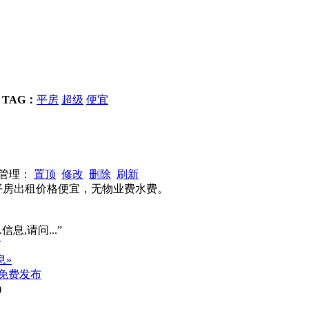
TAG：
平房
超级
便宜
7 管理：
置顶
修改
删除
刷新
内平房出租价格便宜，无物业费水费。
信息,请问...”
息»
免费发布
)