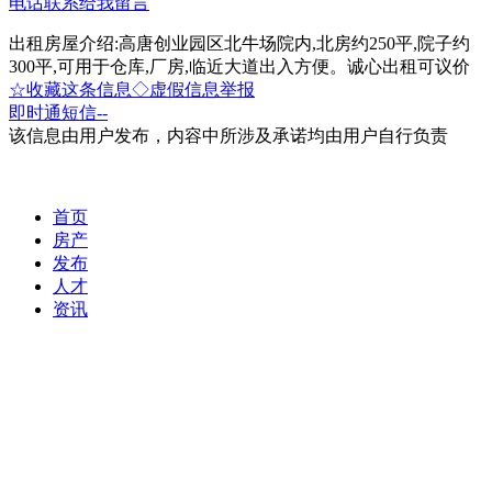
电话联系
给我留言
出租房屋介绍:高唐创业园区北牛场院内,北房约250平,院子约
300平,可用于仓库,厂房,临近大道出入方便。诚心出租可议价
☆收藏这条信息
◇虚假信息举报
即时通
短信
--
该信息由用户发布，内容中所涉及承诺均由用户自行负责
首页
房产
发布
人才
资讯