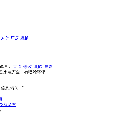
：
对外
厂房
超越
0 管理：
置顶
修改
删除
刷新
公室,水电齐全，有喷涂环评
信息,请问...”
息»
免费发布
)