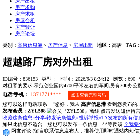
房产出租
房产求购
房产求租
房屋合租
房产转让
房产论坛
类别：
高唐信息港
>
房产信息
>
房屋出租
地区：
高唐
TAG
超越路厂房对外出租
ID编号：836153 类型：
时间：2026/6/3 8:24:12 浏览：69
对租客的要求:示范创业园内4700平米左右的车间,另有300办
1371771****
电话/手机：
点击查看完整号码
您可以这样电话联系：“您好，我从
高唐信息港
看到您发布的...
发布会员：ZYL588
收藏这条信息»
分享/转发该条信息»
投诉举报»
TA发布的所有信
如果此信息不适合，您也可以发布一条信息，坐等反馈
？我要
网友评论
(留言联系信息发布人，推荐使用即时通站内短信