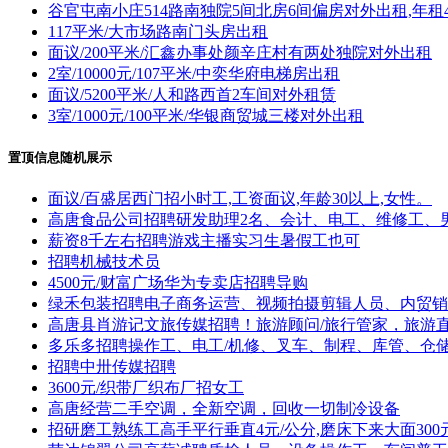
谷官屯南小庄514路南独院5间北房6间偏房对外出租,年租4
117平米/大市场路南门头房出租
面议/200平米/汇鑫办事处颜辛庄村有两处独院对外出租
2室/10000元/107平米/中奕华府电梯房出租
面议/5200平米/人和路西首2车间对外租赁
3室/1000元/100平米/华银商贸城三楼对外出租
置顶信息随机展示
面议/百盛居西门招小时工,工资面议,年龄30以上,女性。
高唐食品公司招聘研发助理2名、会计、电工、维修工、
薪资8千左右招聘游戏主播实习生暑假工也可
招聘机械技术员
4500元/财富广场华为专卖店招聘导购
绿禾包装招聘电子商务运营、视频拍摄剪辑人员、内贸销
高唐县肖游记文旅传媒招聘！旅游顾问/旅行管家，旅游
多乐多招聘操作工、电工/机修、叉车、制程、库管、仓
招聘中卅传媒招聘
3600元/织带厂织布厂招女工
高唐经营二手空调，全新空调，回收一切制冷设备
招研磨工熟练工高手平行垂直4元/公分,磨床下来大面300