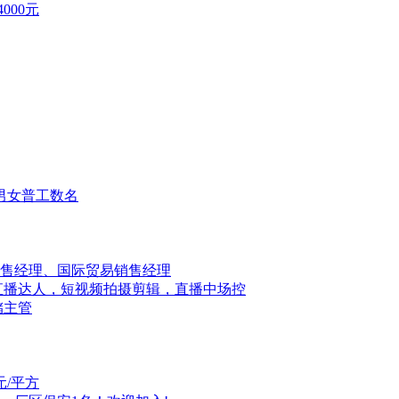
000元
男女普工数名
售经理、国际贸易销售经理
直播达人，短视频拍摄剪辑，直播中场控
储主管
元/平方