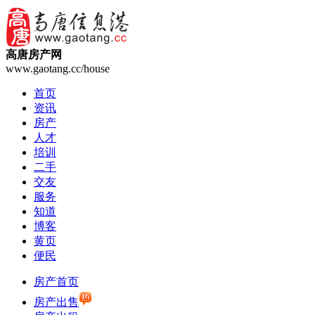
高唐房产网
www.gaotang.cc/house
首页
资讯
房产
人才
培训
二手
交友
服务
知道
博客
黄页
便民
房产首页
房产出售