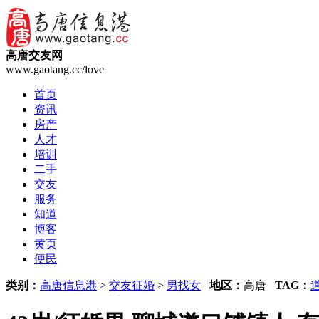
高唐交友网
www.gaotang.cc/love
首页
资讯
房产
人才
培训
二手
交友
服务
知道
博客
黄页
便民
类别：
高唐信息港
>
交友征婚
>
男找女
地区：
高唐
TAG：