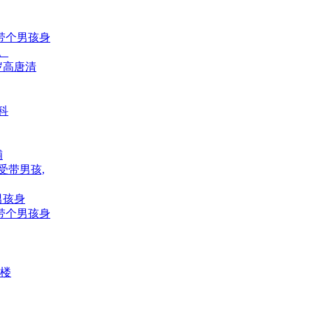
婚带个男孩身
。
岁高唐清
科
铺
受带男孩,
男孩身
婚带个男孩身
,楼