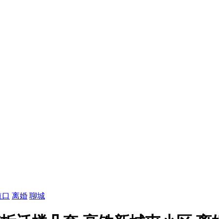
道口
离婚
聊城