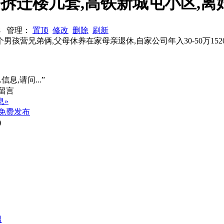
,有拆迁楼几套,高铁新城屯小区,离
478 管理：
置顶
修改
删除
刷新
营兄弟俩,父母休养在家母亲退休,自家公司年入30-50万152065,
信息,请问...”
息»
免费发布
)
男