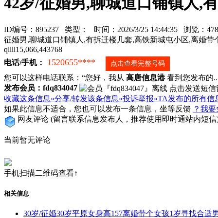
42岁/征婚男,聊城道口铺镇人
ID编号：895237 类型：
时间：2026/3/25 14:44:35 浏览：
征婚男,聊城道口铺镇人,有拆迁楼几套,高铁新城屯小区,离婚带个男孩
qllll15,066,443768
1520655****
电话/手机：
点击查看完整号码
您可以这样电话联系：“您好，我从
高唐信息港
看到您发布的...
发布会员：fdq834047
收藏这条信息»
分享/转发该条信息»
投诉举报»
TA发布的所有信
如果此信息不适合，您也可以发布一条信息，坐等反馈
？我要
网友评论
(留言联系信息发布人，推荐使用即时通站内短信
当前暂无评论
手机扫描二维码查看↑
相关信息
30岁/征婚30岁平原女身高157离婚带个女孩1岁寻找合适