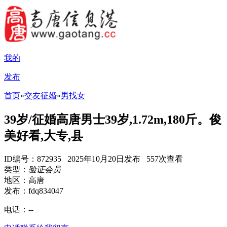
我的
发布
首页
»
交友征婚
»
男找女
39岁/征婚高唐男士39岁,1.72m,180斤。俊
美好看,大专,县
ID编号：872935 2025年10月20日发布 557次查看
类型：
验证会员
地区：高唐
发布：fdq834047
电话：
--