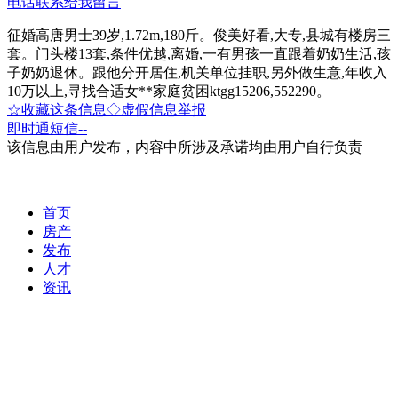
电话联系
给我留言
征婚高唐男士39岁,1.72m,180斤。俊美好看,大专,县城有楼房三
套。门头楼13套,条件优越,离婚,一有男孩一直跟着奶奶生活,孩
子奶奶退休。跟他分开居住,机关单位挂职,另外做生意,年收入
10万以上,寻找合适女**家庭贫困ktgg15206,552290。
☆收藏这条信息
◇虚假信息举报
即时通
短信
--
该信息由用户发布，内容中所涉及承诺均由用户自行负责
首页
房产
发布
人才
资讯