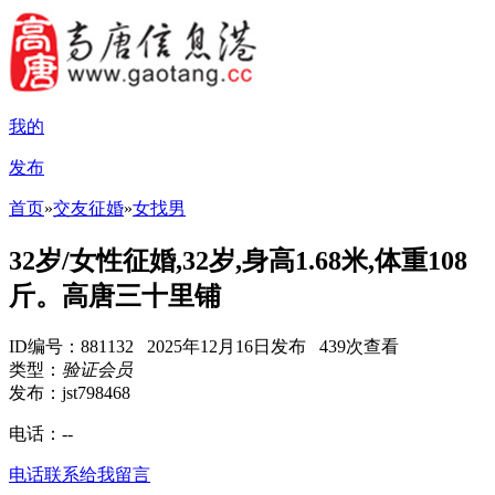
我的
发布
首页
»
交友征婚
»
女找男
32岁/女性征婚,32岁,身高1.68米,体重108
斤。高唐三十里铺
ID编号：881132 2025年12月16日发布 439次查看
类型：
验证会员
发布：jst798468
电话：
--
电话联系
给我留言