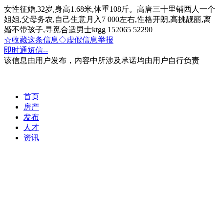
女性征婚,32岁,身高1.68米,体重108斤。高唐三十里铺西人一个
姐姐,父母务农,自己生意月入7 000左右,性格开朗,高挑靓丽,离
婚不带孩子,寻觅合适男士ktgg 152065 52290
☆收藏这条信息
◇虚假信息举报
即时通
短信
--
该信息由用户发布，内容中所涉及承诺均由用户自行负责
首页
房产
发布
人才
资讯