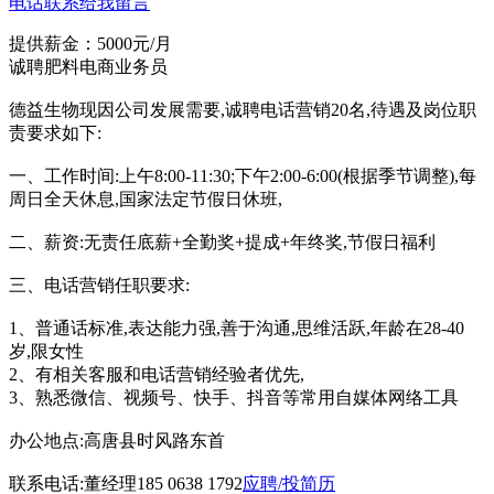
电话联系
给我留言
提供薪金：5000元/月
诚聘肥料电商业务员
德益生物现因公司发展需要,诚聘电话营销20名,待遇及岗位职
责要求如下:
一、工作时间:上午8:00-11:30;下午2:00-6:00(根据季节调整),每
周日全天休息,国家法定节假日休班,
二、薪资:无责任底薪+全勤奖+提成+年终奖,节假日福利
三、电话营销任职要求:
1、普通话标准,表达能力强,善于沟通,思维活跃,年龄在28-40
岁,限女性
2、有相关客服和电话营销经验者优先,
3、熟悉微信、视频号、快手、抖音等常用自媒体网络工具
办公地点:高唐县时风路东首
联系电话:董经理185 0638 1792
应聘/投简历