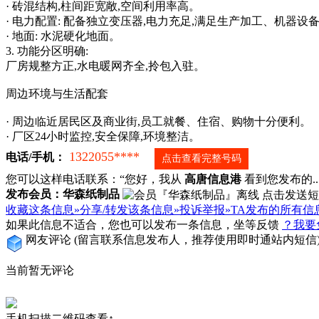
· 砖混结构,柱间距宽敞,空间利用率高。
· 电力配置: 配备独立变压器,电力充足,满足生产加工、机器设
· 地面: 水泥硬化地面。
3. 功能分区明确:
厂房规整方正,水电暖网齐全,拎包入驻。
周边环境与生活配套
· 周边临近居民区及商业街,员工就餐、住宿、购物十分便利。
· 厂区24小时监控,安全保障,环境整洁。
1322055****
电话/手机：
点击查看完整号码
您可以这样电话联系：“您好，我从
高唐信息港
看到您发布的...
发布会员：华森纸制品
收藏这条信息»
分享/转发该条信息»
投诉举报»
TA发布的所有信
如果此信息不适合，您也可以发布一条信息，坐等反馈
？我要
网友评论
(留言联系信息发布人，推荐使用即时通站内短信
当前暂无评论
手机扫描二维码查看↑