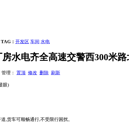
TAG：
开发区
车间
水电
房水电齐全高速交警西300米路
22 管理：
置顶
修改
删除
刷新
显眼)
干道,货车可顺畅通行,不受限行困扰。