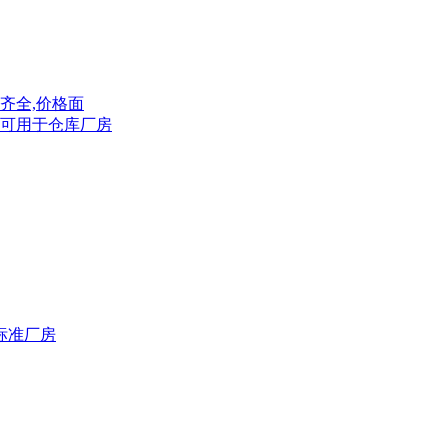
照齐全,价格面
,可用于仓库厂房
米标准厂房