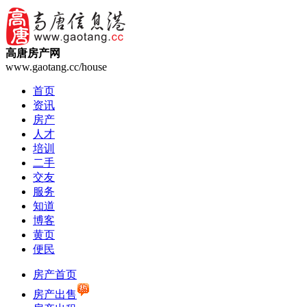
高唐房产网
www.gaotang.cc/house
首页
资讯
房产
人才
培训
二手
交友
服务
知道
博客
黄页
便民
房产首页
房产出售