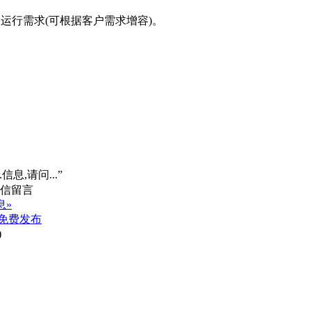
备运行需求(可根据客户需求增容)。
信息,请问...”
息»
免费发布
)