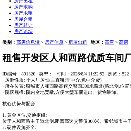
房产出租
房产求购
房产求租
房屋合租
房产转让
房产论坛
类别：
高唐信息港
>
房产信息
>
房屋出租
地区：
高唐
>
高唐
租售开发区人和西路优质车间厂
ID编号：891320 类型：
时间：2026/8/4 11:22:52 浏览：5
· 房源性质: 个人厂房/业主直租(非中介,免中介费)
· 所在位置: 聊城市人和西路高速交警西300米路北(路北侧,位置
· 院落规模: 院内空地宽敞,方便大型车辆进出、货物装卸。
核心优势与配套
1. 黄金区位,交通枢纽:
位于人和西路主干道北侧,距离高速交警仅300米。紧邻城市主
2. 硬件设施齐全: