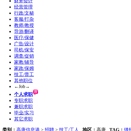
财务会计
经营管理
行政/文秘
客服/打杂
教师/教授
导游/翻译
医疗/保健
广告/设计
司机/保安
调查/促销
家教/辅导
家政/保姆
技工/普工
其他职位
←Job→
个人求职
专职求职
兼职求职
毕业/实习
其它求职
类别：
高唐信息港
>
招聘
>
技工/工人
地区：
高唐
TAG：
缝