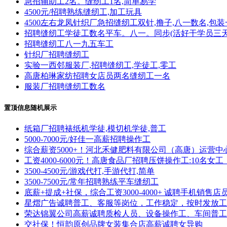
急招辅助工2名。缝纫工1名,简单易学
4500元/招聘熟练缝纫工,加工玩具
4500左右龙凤针织厂急招缝纫工双针,撸子,八一数名,包
招聘缝纫工学徒工数名平车。八一。同步(活好干学员三天
招聘缝纫工八一九五车工
针织厂招聘缝纫工
实验一西邻服装厂,招聘缝纫工,学徒工,零工
高唐柏琳家纺招聘女店员两名缝纫工一名
服装厂招聘缝纫工数名
置顶信息随机展示
纸箱厂招聘裱纸机学徒,模切机学徒,普工
5000-7000元/好佳一高薪招聘操作工
综合薪资5000+！河北禾健肥料有限公司（高唐）运营中
工资4000-6000元！高唐食品厂招聘压饼操作工:10名
3500-4500元/游戏代打,手游代打,简单
3500-7500元/常年招聘熟练平车缝纫工
底薪+提成+社保，综合工资3000-4000+ 诚聘手机销
星熠广告诚聘普工、客服等岗位，工作稳定，按时发放工资
荣达锦翼公司高薪诚聘质检人员、设备操作工、车间普工
交社保！恒韵原创品牌女装集合店高薪诚聘女导购