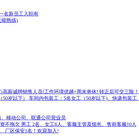
装一名新员工入职有
能熟练)
心高薪诚聘销售人员!工作环境优越+周末单休! 转正后可交三险！
女工（50岁以下） 车间内包装工：5名女工（50岁以下)、快递包装
售店员、移动公司、联通公司营业员
不拖欠 男工 2名、女工6人、客服主管及组长、售前客服10人
、厂区保安1名！欢迎加入!