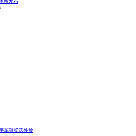
免费发布
)
元/平车缝纫活外放