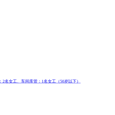
工：2名女工、车间库管：1名女工（50岁以下）