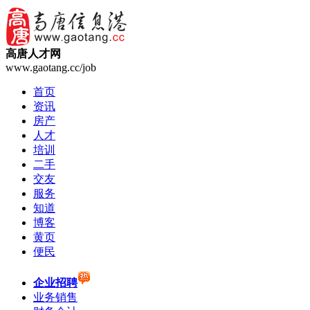
高唐人才网
www.gaotang.cc/job
首页
资讯
房产
人才
培训
二手
交友
服务
知道
博客
黄页
便民
企业招聘
业务销售