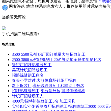
如果此信息不适合，您也可以发布一条信息，坐等反馈
？我要
网友评论
(留言联系信息发布人，推荐使用即时通站内短信
当前暂无评论
手机扫描二维码查看↑
相关信息
3500-5500元/针织厂因订单量大急招缝纫工
2500-3800元/招聘缝纫工20名补助加全勤奖学员10名
针织厂招聘熟练缝纫工
美慧针织招聘缝纫工
招熟练缝纫工数名
春长小学对过,大顺体育场针织厂招聘
新上服装厂,高薪诚聘缝纫工和辅助工数名
招聘熟练缝纫工,部分活外放,可提供缝纫机
针织厂招缝纫工人
4000元/招聘熟练缝纫工5名,加工玩具
实验四实小附近制衣厂招聘辅工,招聘缝纫工3000-5000