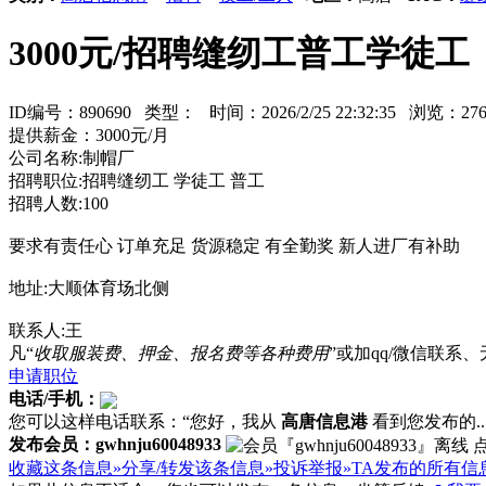
3000元/招聘缝纫工普工学徒工
ID编号：890690 类型：
时间：2026/2/25 22:32:35 浏览：
提供薪金：3000元/月
公司名称:制帽厂
招聘职位:招聘缝纫工 学徒工 普工
招聘人数:100
要求有责任心 订单充足 货源稳定 有全勤奖 新人进厂有补助
地址:大顺体育场北侧
联系人:王
凡“
收取服装费、押金、报名费等各种费用
”或加qq/微信联
申请职位
电话/手机：
您可以这样电话联系：“您好，我从
高唐信息港
看到您发布的...
发布会员：gwhnju60048933
收藏这条信息»
分享/转发该条信息»
投诉举报»
TA发布的所有信