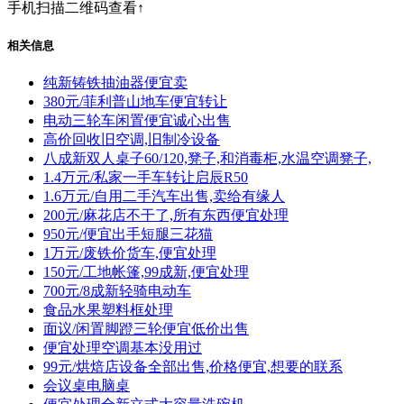
手机扫描二维码查看↑
相关信息
纯新铸铁抽油器便宜卖
380元/菲利普山地车便宜转让
电动三轮车闲置便宜诚心出售
高价回收旧空调,旧制冷设备
八成新双人桌子60/120,凳子,和消毒柜,水温空调凳子,
1.4万元/私家一手车转让启辰R50
1.6万元/自用二手汽车出售,卖给有缘人
200元/麻花店不干了,所有东西便宜处理
950元/便宜出手短腿三花猫
1万元/废铁价货车,便宜处理
150元/工地帐篷,99成新,便宜处理
700元/8成新轻骑电动车
食品水果塑料框处理
面议/闲置脚蹬三轮便宜低价出售
便宜处理空调基本没用过
99元/烘焙店设备全部出售,价格便宜,想要的联系
会议桌电脑桌