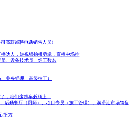
公司高薪诚聘电话销售人员!
直播达人，短视频拍摄剪辑，直播中场控
管员、设备技术员、焊工数名
专员、业务经理、高级技工）
工作了，咱们这趟车必须上！
】、后勤餐厅（厨师）、项目专员（施工管理）、润滑油市场销售
元/平方