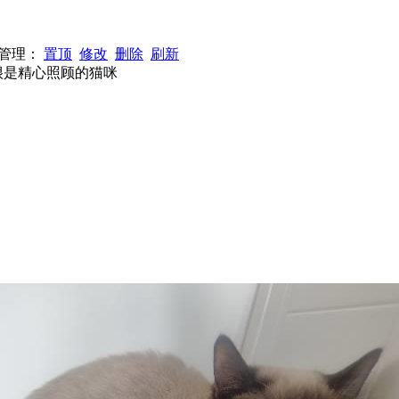
1 管理：
置顶
修改
删除
刷新
,很是精心照顾的猫咪