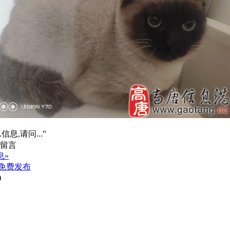
信息,请问...”
息»
免费发布
)