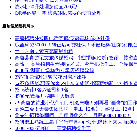
便宜处理全新立式大容量洗碗机
烧水机60升处理超便宜200元!
6米半的粱一架,檩条N根,需要的便宜处理
置顶信息随机展示
高薪招聘纯接听电话客服/英语审核岗,交社保
综合薪资5000+！转正后可交社保！禾健肥料(山东)有限
土山之南，紫宸苑商铺出租
高唐县肖游记文旅传媒招聘！旅游顾问/旅行管家，旅游
高薪 ！高唐招聘生焊接技术员、弯管机操作工、仓库保
4500元/财富广场华为专卖店招聘导购
3室/商博瑞对过聚兴花园房屋出租
🤝不负韶华,职等你来🤝山东众成纸业高薪纳新（外贸
招聘统计1名,A证司机1名
4500元/食品厂招聘工人数名
🎉 高唐的待业小伙伴们，机会来啦！别再看“画饼”的
五险二金！天泰集团招聘！电工【2名】、维修工【2名
鲁夫堂招聘修脚师、足疗师数名台，月薪4000-10000！
招研磨工熟练工高手平行垂直4元/公分,磨床下来大面300
5000-7000元/好佳一高薪招聘操作工