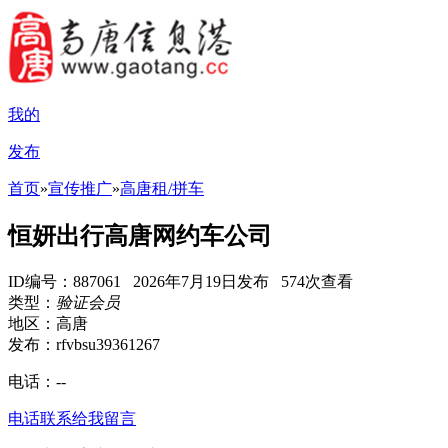
我的
发布
首页
»
宣传推广
»
高唐租/拼车
恒妍出行高唐网约车公司
ID编号：887061 2026年7月19日发布 574次查看
类型：
验证会员
地区：高唐
发布：rfvbsu39361267
电话：
--
电话联系
给我留言