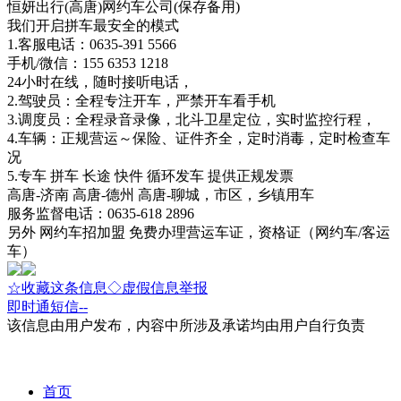
恒妍出行(高唐)网约车公司(保存备用)
我们开启拼车最安全的模式
1.客服电话：0635-391 5566
手机/微信：155 6353 1218
24小时在线，随时接听电话，
2.驾驶员：全程专注开车，严禁开车看手机
3.调度员：全程录音录像，北斗卫星定位，实时监控行程，
4.车辆：正规营运～保险、证件齐全，定时消毒，定时检查车
况
5.专车 拼车 长途 快件 循环发车 提供正规发票
高唐-济南 高唐-德州 高唐-聊城，市区，乡镇用车
服务监督电话：0635-618 2896
另外 网约车招加盟 免费办理营运车证，资格证（网约车/客运
车）
☆收藏这条信息
◇虚假信息举报
即时通
短信
--
该信息由用户发布，内容中所涉及承诺均由用户自行负责
首页