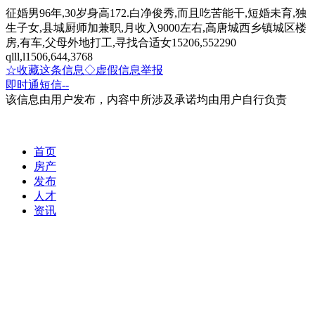
征婚男96年,30岁身高172.白净俊秀,而且吃苦能干,短婚未育,独
生子女,县城厨师加兼职,月收入9000左右,高唐城西乡镇城区楼
房,有车,父母外地打工,寻找合适女15206,552290
qlll,l1506,644,3768
☆收藏这条信息
◇虚假信息举报
即时通
短信
--
该信息由用户发布，内容中所涉及承诺均由用户自行负责
首页
房产
发布
人才
资讯