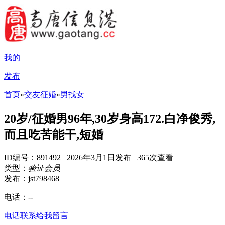
我的
发布
首页
»
交友征婚
»
男找女
20岁/征婚男96年,30岁身高172.白净俊秀,
而且吃苦能干,短婚
ID编号：891492 2026年3月1日发布 365次查看
类型：
验证会员
发布：jst798468
电话：
--
电话联系
给我留言