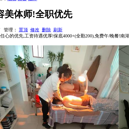
容美体师!全职优先
117 管理：
置顶
修改
删除
刷新
,工资待遇优厚!保底4000+(全勤200),免费午/晚餐!南湖路龙海