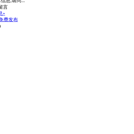
信息,请问...”
息»
免费发布
)