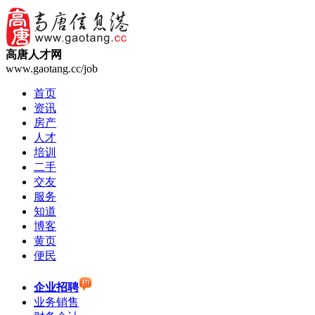
高唐人才网
www.gaotang.cc/job
首页
资讯
房产
人才
培训
二手
交友
服务
知道
博客
黄页
便民
企业招聘
业务销售