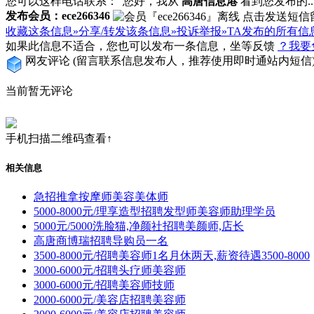
您可以这样电话联系：“您好，我从
高唐信息港
看到您发布的...
发布会员：ece266346
收藏这条信息»
分享/转发该条信息»
投诉举报»
TA发布的所有信
如果此信息不适合，您也可以发布一条信息，坐等反馈
？我要
网友评论
(留言联系信息发布人，推荐使用即时通站内短信
当前暂无评论
手机扫描二维码查看↑
相关信息
急招推拿按摩师美容美体师
5000-8000元/理享造型招聘发型师美容师助理学员
5000元/5000洗脸猫,净颜社招聘美颜师,店长
高唐商博瑞招聘导购员一名
3500-8000元/招聘美容师1名月休两天,薪资待遇3500-8000
3000-6000元/招聘头疗师美容师
3000-6000元/招聘美容师技师
2000-6000元/美容店招聘美容师