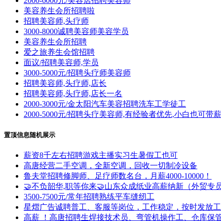
2000-6000元/美容店招聘美容师
美容养生会所招聘啦
招聘美容师,头疗师
3000-8000诚聘美容师美容学员
美容养生会所招聘
爱之旅养生会馆招聘
面议/招聘美容师,学员
3000-5000元/招聘头疗师美容师
招聘美容师,头疗师,店长
招聘美容师,头疗师,店长一名
2000-3000元/金太阳汽车美容招聘洗车工学徒工
2000-5000元/招聘头疗美容师,有经验者优先,小白也可带
置顶信息随机展示
薪资8千左右招聘游戏主播实习生暑假工也可
高唐经营二手空调，全新空调，回收一切制冷设备
鲁夫堂招聘修脚师、足疗师数名台，月薪4000-10000！
🤝不负韶华,职等你来🤝山东众成纸业高薪纳新（外贸
3500-7500元/常年招聘熟练平车缝纫工
星熠广告诚聘普工、客服等岗位，工作稳定，按时发放工资
高薪 ！高唐招聘生焊接技术员、弯管机操作工、仓库保