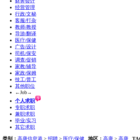
财务会计
经营管理
行政/文秘
客服/打杂
教师/教授
导游/翻译
医疗/保健
广告/设计
司机/保安
调查/促销
家教/辅导
家政/保姆
技工/普工
其他职位
←Job→
个人求职
专职求职
兼职求职
毕业/实习
其它求职
类别：
高唐信息港
>
招聘
>
医疗/保健
地区：
高唐
>
高唐
TA