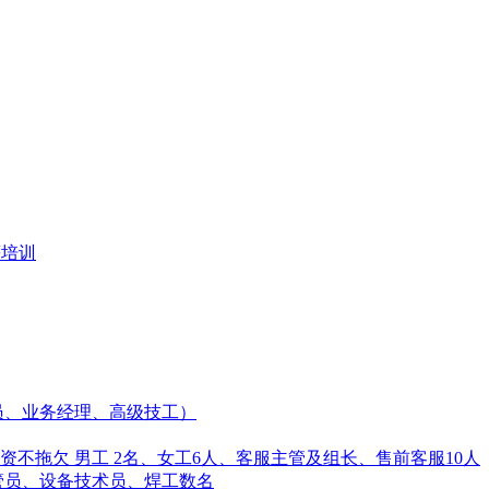
薪培训
专员、业务经理、高级技工）
不拖欠 男工 2名、女工6人、客服主管及组长、售前客服10人
管员、设备技术员、焊工数名