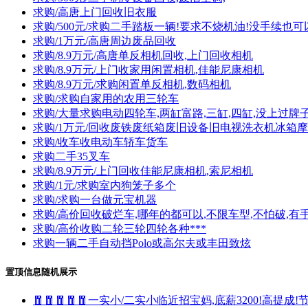
求购/高唐上门回收旧衣服
求购/500元/求购二手踏板一辆!要求不烧机油!没手续也可
求购/1万元/高唐周边废品回收
求购/8.9万元/高唐单反相机回收,上门回收相机
求购/8.9万元/上门收家用闲置相机,佳能尼康相机
求购/8.9万元/求购闲置单反相机,数码相机
求购/求购自家用的农用三轮车
求购/大量求购电动四轮车,两缸富路,三缸,四缸,没上过牌
求购/1万元/回收废铁废纸箱废旧设备旧电视洗衣机冰箱
求购/收车收电动车轿车货车
求购二手35叉车
求购/8.9万元/上门回收佳能尼康相机,索尼相机
求购/1元/求购室内狗笼子多个
求购/求购一台做元宝机器
求购/高价回收破烂车,哪年的都可以,不限车型,不怕破,有
求购/高价收购二轮三轮四轮各种***
求购一辆二手自动挡Polo或高尔夫或丰田致炫
置顶信息随机展示
🧧🧧🧧🧧🧧一实小/二实小临近招宝妈,底薪3200!高提