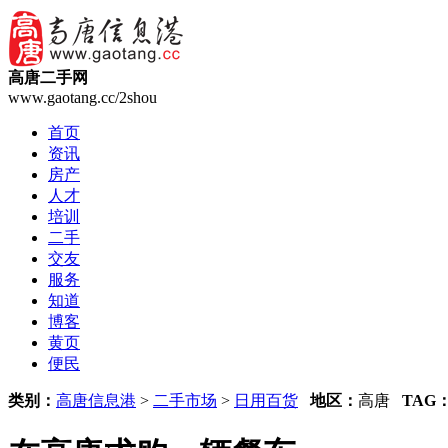
高唐二手网
www.gaotang.cc/2shou
首页
资讯
房产
人才
培训
二手
交友
服务
知道
博客
黄页
便民
类别：
高唐信息港
>
二手市场
>
日用百货
地区：
高唐
TAG