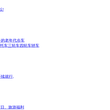
以!
子的老年代步车
摩托车三轮车四轮车轿车
手续就行,
成!节日、旅游福利