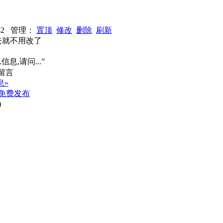
：442 管理：
置顶
修改
删除
刷新
去就不用改了
信息,请问...”
息»
免费发布
)