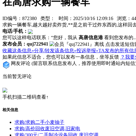
在高唐求购一辆餐车
ID编号：872380 类型：
时间：2025/10/16 12:09:16 浏览
求购一辆餐车,越大越好卖炸货,**是之前干过炸东西的,这样回
电话/手机：
您可以这样电话联系：“您好，我从
高唐信息港
看到您发布的...
发布会员：quj722941
收藏这条信息»
分享/转发该条信息»
投诉举报»
TA发布的所有信
如果此信息不适合，您也可以发布一条信息，坐等反馈
？我要
网友评论
(留言联系信息发布人，推荐使用即时通站内短信
当前暂无评论
手机扫描二维码查看↑
相关信息
求购/求购二手小麦抽子
求购/高价回收废旧空调,旧家电
求购/300元/二手制冷设备回收,废旧空调,