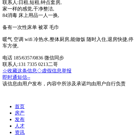
联系人:日租,短租,钟点套房,
家一样的感觉,干净整洁,
84消毒 床上用品一人一换,
备有一次性床单 被罩 毛巾
暖气 空调 wifi 冷热水,整体厨房,能做饭 随时入住,退房快捷,停
车方便,
电话 185/6357/0836 微信同步
联系人:131 7335 0213二哥
☆收藏这条信息
◇虚假信息举报
即时通
短信
--
该信息由用户发布，内容中所涉及承诺均由用户自行负责
首页
房产
发布
人才
资讯