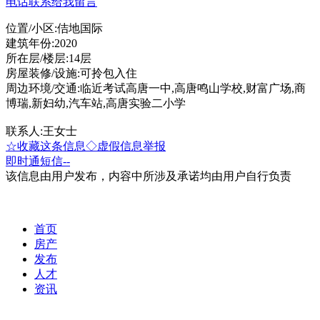
电话联系
给我留言
位置/小区:佶地国际
建筑年份:2020
所在层/楼层:14层
房屋装修/设施:可拎包入住
周边环境/交通:临近考试高唐一中,高唐鸣山学校,财富广场,商
博瑞,新妇幼,汽车站,高唐实验二小学
联系人:王女士
☆收藏这条信息
◇虚假信息举报
即时通
短信
--
该信息由用户发布，内容中所涉及承诺均由用户自行负责
首页
房产
发布
人才
资讯