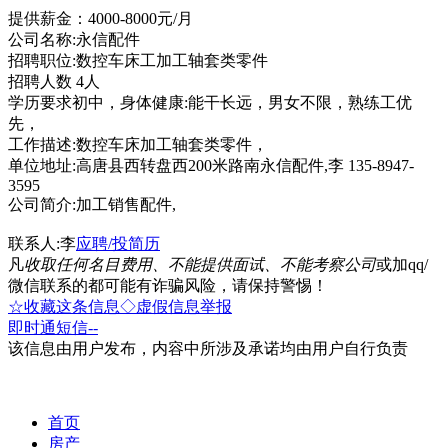
提供薪金：4000-8000元/月
公司名称:永信配件
招聘职位:数控车床工加工轴套类零件
招聘人数 4人
学历要求初中，身体健康:能干长远，男女不限，熟练工优
先，
工作描述:数控车床加工轴套类零件，
单位地址:高唐县西转盘西200米路南永信配件,李 135-8947-
3595
公司简介:加工销售配件,
联系人:李
应聘/投简历
凡
收取任何名目费用、不能提供面试、不能考察公司
或加qq/
微信联系的都可能有诈骗风险，请保持警惕！
☆收藏这条信息
◇虚假信息举报
即时通
短信
--
该信息由用户发布，内容中所涉及承诺均由用户自行负责
首页
房产