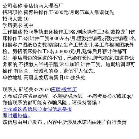
公司名称:姜店镇南大理石厂
招聘职位:摇臂钻操作工6000元/月退伍军人靠谱优先
招聘人数:10
学历要求:初中
工作描述:招聘导轨磨床操作工3名,刨床操作工3名,数控龙门铣
床操作工8名计件工资9000左右/月,懂数控编程,招数控编程1名,
根据客户图纸负责数控编程,生产工艺设计,各工序根据图纸外
检。另招磨床操作工8名,6-8000元/月,熟练后月薪计件都可
以。姜店周边的远道的不招，已婚有长性,脾气稳定,知道挣钱
养家的,不找懒人半瓶子醋,常年加班,计件工资。短期培训即可
操作,有宿舍。没诚意的免，退伍军人优先。
单位地址:高唐县姜店南新旧105接头处
联系人:郭经美3779570
应聘/投简历
凡
收取任何名目费用、不能提供面试、不能考察公司
或加qq/
微信联系的都可能有诈骗风险，请保持警惕！
☆收藏这条信息
◇虚假信息举报
即时通
短信
--
该信息由用户发布，内容中所涉及承诺均由用户自行负责