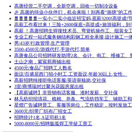
高唐经营二手空调，全新空调，回收一切制冷设备
🎉 高唐的待业小伙伴们，机会来啦！别再看“画饼”的
🧧🧧🧧🧧🧧一实小/二实小临近招宝妈,底薪3200!高提
高薪工作看过来！三险+2600保底+高提成+旅游福利，到手500
高薪 ！高唐招聘生焊接技术员、弯管机操作工、组装女
专业工程一站式服务钢结构彩钢工程全承接,设计施工一
男/43岁/行政管理,生产管理
3500-4500元/游戏代打,手游代打,简单
高唐食品公司招聘研发助理2名、会计、电工、维修工、
土山之南，紫宸苑商铺出租
4500元/食品厂招聘工人数名
面议/百盛居西门招小时工,工资面议,年龄30以上,女性。
高薪招聘纯接听电话客服/英语审核岗,交社保
3室/商博瑞对过聚兴花园房屋出租
【高薪诚聘】非营销电话客服、准时发薪、交社保
林凡纺织招清花、梳棉、并条、气流纺挡车工、辅助工和
星熠广告诚聘普工、客服等岗位，工作稳定，按时发放工资
3600元/织带厂织布厂招女工
招聘统计1名,A证司机1名
5000-8000元/招聘氩弧焊工学徒工普工