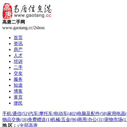
高唐二手网
www.gaotang.cc/2shou
首页
资讯
房产
人才
培训
二手
交友
服务
知道
博客
黄页
便民
手机/通信
(52)
汽车/摩托车/电动车
(402)
电脑及配件
(58)
家用电器
物品交换
(16)
免费赠送
(1)
机械/五金
(96)
商用/办公
(31)
宠物市场
(1
地 区：
√全部
高唐