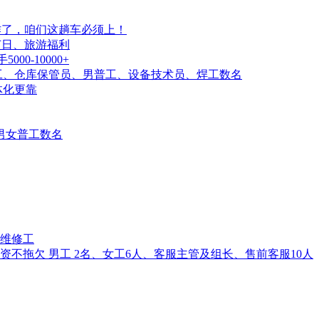
工作了，咱们这趟车必须上！
成!节日、旅游福利
0-10000+
工、仓库保管员、男普工、设备技术员、焊工数名
体化更靠
男女普工数名
维修工
不拖欠 男工 2名、女工6人、客服主管及组长、售前客服10人