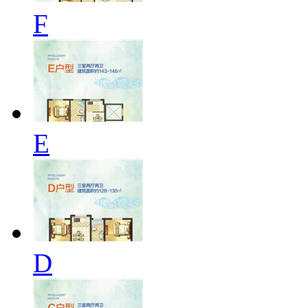
F
E
D