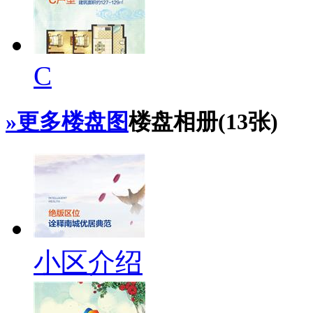
C
»更多楼盘图
楼盘相册(
13
张)
小区介绍