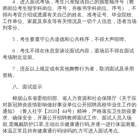
4．进入面试考场，考生只准报清自己的抽签顺序号（教
师岗位考生报学科岗位、序号，并板书学科岗位、序号），不
得向考官介绍或透露有关自己的姓名、准考证号、毕业院校、
工作单位、家庭及亲友等有关情况及一切个人信息，违者当场
判零分。
5．考生要遵守公共道德和公共秩序，不得大声喧哗。
6．考生不得在休息室谈论面试内容，退场后不得在面试
考场附近逗留。
7．违反以上规定或有其他舞弊行为者，取消面试及录用
资格。
八、面试提示
根据山东省委组织部、省人力资源和社会保障厅《关于应
对新冠肺炎疫情影响做好事业单位公开招聘高校毕业生工作的
通知》（鲁人社字【2020】44号）精神，严格落实卫生防疫要
求、确保安全，开展公开招聘教师面试工作。面试人员入场
前,需佩戴防护口罩,主动出示健康通行码,并逐一进行体温测量,
体温正常且持有健康通行码绿码的,方可进入面试考点。