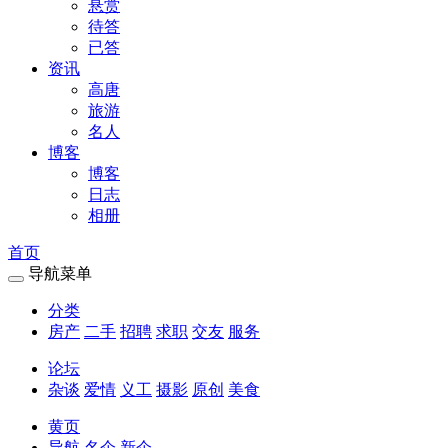
悬赏
待答
已答
资讯
高唐
旅游
名人
博客
博客
日志
相册
首页
导航菜单
分类
房产
二手
招聘
求职
交友
服务
论坛
杂谈
爱情
义工
摄影
原创
美食
黄页
导航
名企
新企