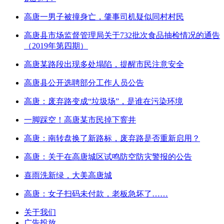
高唐一男子被撞身亡，肇事司机疑似同村村民
高唐县市场监督管理局关于732批次食品抽检情况的通告
（2019年第四期）
高唐某路段出现多处塌陷，提醒市民注意安全
高唐县公开选聘部分工作人员公告
高唐：废弃路变成“垃圾场”，是谁在污染环境
一脚踩空！高唐某市民掉下窨井
高唐：南转盘换了新路标，废弃路是否重新启用？
高唐：关于在高唐城区试鸣防空防灾警报的公告
喜雨洗新绿，大美高唐城
高唐：女子扫码未付款，老板急坏了……
关于我们
广告投放