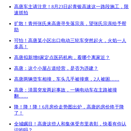
高唐车主请注意！8月23日起青银高速这一路段施工，限
速抓拍
扩散！青州张氏来高唐寻失落宗亲，望张氏宗亲给予帮
助
可怕！高唐某小区出口电动三轮车突然起火，火焰一人
多高！
高唐拟新增8家定点医药机构，看哪个离家近？
高唐：这个小屋占道经营，是否为违建？
高唐两辆货车相撞，车头几乎被撞瘪，2人被困……
高唐：清晨突发两起事故，一辆电动车在主路被撞
翻……
降！降！降！6月房价走势图出炉，高唐的房价终于降
了！
全城瞩目！高唐这些人和集体受市里表彰，快看有你认
识的吗？