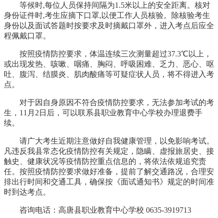
等候时,每位人员保持间隔为1.5米以上的安全距离。核对
身份证件时,考生应摘下口罩,以便工作人员核验。除核验考生
身份以及面试答题时按要求及时摘戴口罩外，进入考点后应全
程佩戴口罩。
按照疫情防控要求，体温连续三次测量超过37.3℃以上，
或出现发热、咳嗽、咽痛、胸闷、呼吸困难、乏力、恶心、呕
吐、腹泻、结膜炎、肌肉酸痛等可疑症状人员，将不得进入考
点。
对于因自身原因不符合疫情防控要求，无法参加考试的考
生，11月2日后，可以联系县职业教育中心学校办理退费手
续。
请广大考生近期注意做好自我健康管理，以免影响考试。
凡违反我县常态化疫情防控有关规定，隐瞒、虚报旅居史、接
触史、健康状况等疫情防控重点信息的，将依法依规追究责
任。按照疫情防控要求做好准备，提前了解交通路况，合理安
排出行时间和交通工具，确保按《面试通知书》规定的时间准
时到达考点。
咨询电话：高唐县职业教育中心学校 0635-3919713