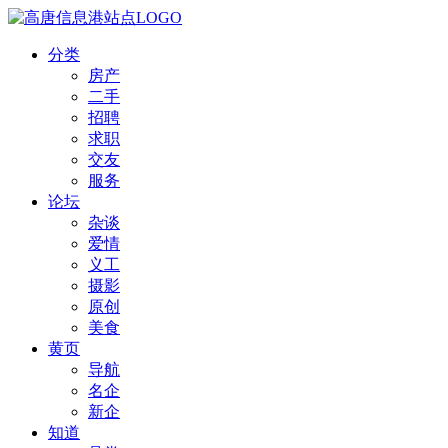
分类
房产
二手
招聘
求职
交友
服务
论坛
杂谈
爱情
义工
摄影
原创
美食
黄页
导航
名企
新企
知道