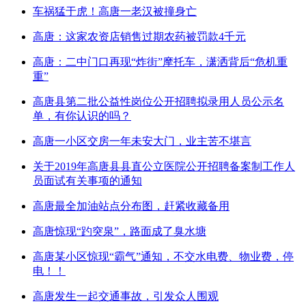
车祸猛于虎！高唐一老汉被撞身亡
高唐：这家农资店销售过期农药被罚款4千元
高唐：二中门口再现“炸街”摩托车，潇洒背后“危机重
重”
高唐县第二批公益性岗位公开招聘拟录用人员公示名
单，有你认识的吗？
高唐一小区交房一年未安大门，业主苦不堪言
关于2019年高唐县县直公立医院公开招聘备案制工作人
员面试有关事项的通知
高唐最全加油站点分布图，赶紧收藏备用
高唐惊现“趵突泉”，路面成了臭水塘
高唐某小区惊现“霸气”通知，不交水电费、物业费，停
电！！
高唐发生一起交通事故，引发众人围观