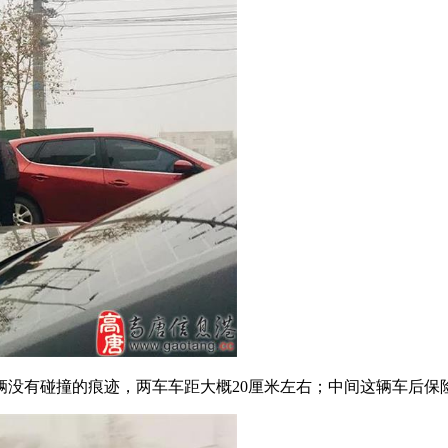
辆没有碰撞的痕迹，两车车距大概20厘米左右；中间这辆车后保