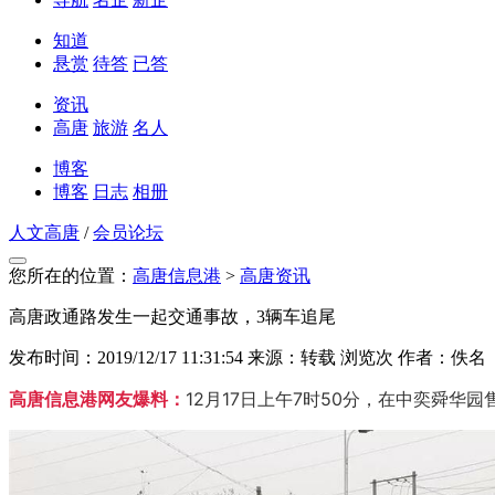
知道
悬赏
待答
已答
资讯
高唐
旅游
名人
博客
博客
日志
相册
人文高唐
/
会员论坛
您所在的位置：
高唐信息港
>
高唐资讯
高唐政通路发生一起交通事故，3辆车追尾
发布时间：2019/12/17 11:31:54
来源：转载
浏览
次
作者：佚名
高唐信息港网友爆料：
12月17日上午7时50分，在中奕舜