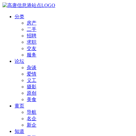
分类
房产
二手
招聘
求职
交友
服务
论坛
杂谈
爱情
义工
摄影
原创
美食
黄页
导航
名企
新企
知道