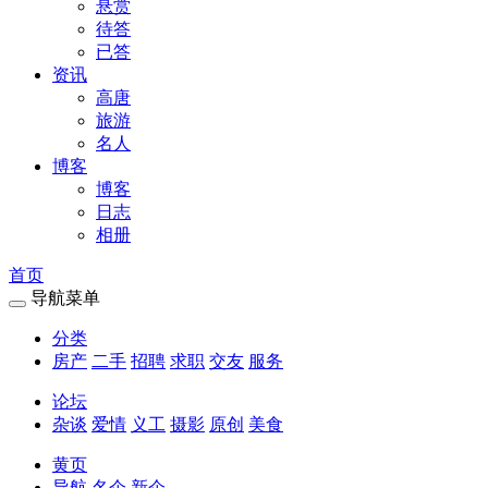
悬赏
待答
已答
资讯
高唐
旅游
名人
博客
博客
日志
相册
首页
导航菜单
分类
房产
二手
招聘
求职
交友
服务
论坛
杂谈
爱情
义工
摄影
原创
美食
黄页
导航
名企
新企