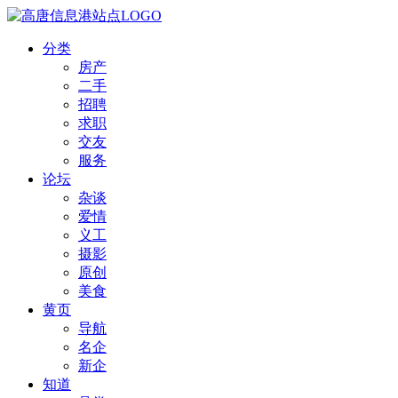
分类
房产
二手
招聘
求职
交友
服务
论坛
杂谈
爱情
义工
摄影
原创
美食
黄页
导航
名企
新企
知道