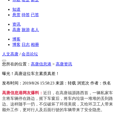
知道
悬赏
待答
已答
资讯
高唐
旅游
名人
博客
博客
日志
相册
人文高唐
/
会员论坛
您所在的位置：
高唐信息港
>
高唐资讯
曝光！高唐这位车主素质真差！
发布时间：2019/8/26 15:58:23
来源：转载
浏览
次
作者：佚名
高唐信息港网友爆料：
近日，在高唐福源路西首，一辆私家车
主将车辆停在路边，摇下车窗后，将车内垃圾一堆堆的丢到路
边。这样随手一扔，不仅破坏了环境美观，又给环卫工人带来
额外工作，更对行人及后面行驶的车辆带来了安全隐患。