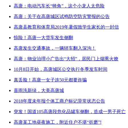
高唐：电动汽车长“犄角”，这个小龙人太危险
高唐：关于在高唐城区试鸣防空防灾警报的公告
高唐县教育和体育局2019年暑假致学生家长的一封信
惊险！高唐一大货车发生侧翻
高唐发生交通事故，一辆轿车翻入深沟！
高唐：物业治理小广告出“大招”，居民门上烟熏火燎
10月8日开始，高唐城区公交执行冬季发车时间
真丢脸！高唐一女子连50元都要诈骗
喜雨洗新绿，大美高唐城
2018年度未年报个体工商户标记异常状态公告
突发！国道105高唐段危化品罐车侧翻，造成一男子死亡
高唐某工地昼夜施工，附近住户不堪“折磨”!