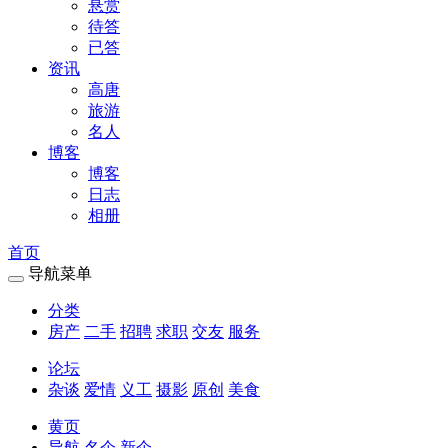
悬赏
待答
已答
资讯
高唐
旅游
名人
博客
博客
日志
相册
首页
导航菜单
分类
房产
二手
招聘
求职
交友
服务
论坛
杂谈
爱情
义工
摄影
原创
美食
黄页
导航
名企
新企