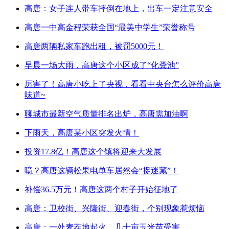
高唐：女子连人带车摔倒在地上，出车一定注意安全
高唐一中高金程荣获全国“最美中学生”荣誉称号
高唐两辆私家车跑出租，被罚5000元！
早晨一场大雨，高唐这个小区成了“化粪池”
厉害了！高唐小吃上了央视，看看中央台怎么评价高唐
味道~
聊城市最新空气质量排名出炉，高唐需加油啊
下雨天，高唐某小区突发火情！
投资17.8亿！高唐这个镇将迎来大发展
噫？高唐这辆松果电单车居然会“捉迷藏”！
补偿36.5万元！高唐这两个村子开始征地了
高唐：卫校街、兴隆街、迎春街，个别现象惹烦恼
高唐：一处麦茬地起火，几十亩玉米苗受害