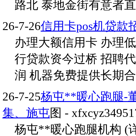
路北 泰地金街有意者直...
26-7-26
信用卡pos机贷款
办理大额信用卡 办理低
行贷款资今过桥 招聘代
润 机器免费提供长期合作
26-7-25
杨屯**暖心跑腿
集、施屯
图
- xfxcyz34951
杨屯**暖心跑腿机构 