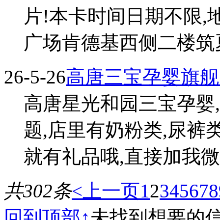
片!本卡时间日期不限,
广场肯德基西侧二楼筑夏
26-5-26
高唐三宝孕婴旗舰
高唐星光和园三宝孕婴
题,店里有奶粉类,尿裤
就有礼品哦,直接加我微信咨
共302条
<上一页
1
2
3
4
5
6
7
8
回到顶部↑
未找到想要的