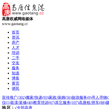
高唐权威网络媒体
www.gaotang.cc
首页
资讯
房产
人才
培训
二手
交友
服务
知道
博客
黄页
便民
宣传推广
(302)
搬家/快递
(93)
家政/保姆
(56)
旅游服务
(0)
寻人寻物
(
仪
(1)
装潢/装修
(40)
教育培训
(67)
其它服务
(107)
高唐租/拼车
(88)
地 区：
√全部
高唐