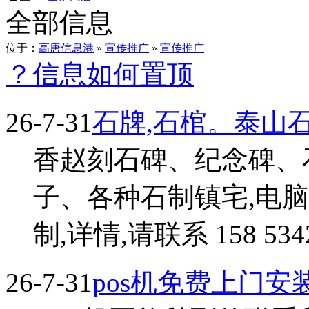
全部信息
位于：
高唐信息港
»
宣传推广
»
宣传推广
？信息如何置顶
26-7-31
石牌,石棺。泰山
香赵刻石碑、纪念碑、
子、各种石制镇宅,电
制,详情,请联系 158 534248
26-7-31
pos机免费上门安