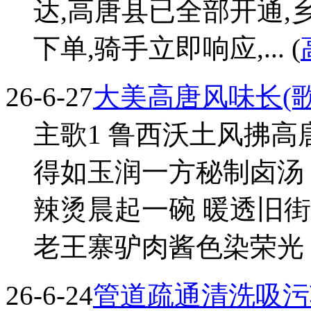
达,高唐县已全部开通,
下单,骑手立即响应,... (
26-6-27
大美高唐风味长(歌
主歌1 鲁西沃土风拂高
得如玉润一方秘制卤汤
辣烫晨起一碗 暖透旧街
老王寨驴肉酱色染荣光 肉
26-6-24
管道疏通清洗吸污