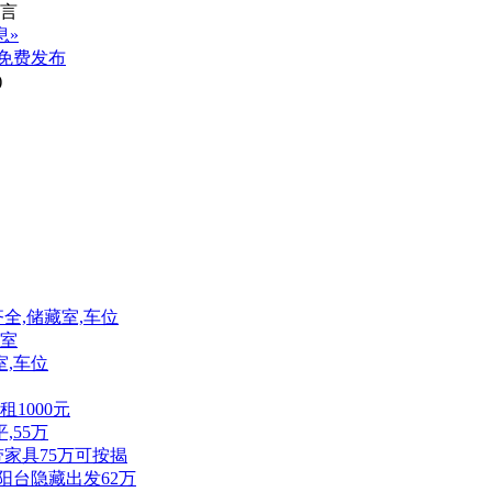
息»
免费发布
)
齐全,储藏室,车位
藏室
室,车位
租1000元
,55万
带家具75万可按揭
双阳台隐藏出发62万