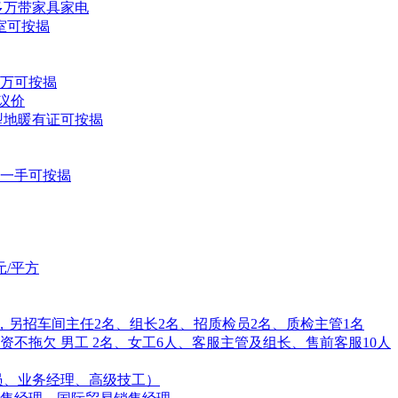
0多万带家具家电
两室可按揭
多万可按揭
可议价
户型地暖有证可按揭
室,一手可按揭
元/平方
孩子，另招车间主任2名、组长2名、招质检员2名、质检主管1名
不拖欠 男工 2名、女工6人、客服主管及组长、售前客服10人
专员、业务经理、高级技工）