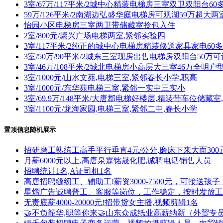
3室/67万/117平米/2城中心精装电梯房三室双卫双阳台6
59万/126平米/2南湖边弘盛华庭电梯房可观湖59万超大
怡园小区电梯房三室两卫带储藏室拎包入住
2室/800元/聚兴广场电梯两室,紧邻实验四
3室/117平米/2纯正的城中心电梯房精装修送家具家电60
3室/50万/90平米/2城东三室现房出售电梯房双阳台50万
3室/46万/108平米/2城北电梯房小高层大三室46万全明
3室/1000元/山水文苑,电梯三室,紧邻春长小学,职高
3室/1000元/东华苑电梯三室,紧邻一实中三实小
3室/69.9万/148平米/大唐郡电梯好楼层,精装带车位储藏
3室/1100元/龙海家园,电梯三室,紧邻二中,春长小学
置顶信息随机展示
招研磨工熟练工高手平行垂直4元/公分,磨床下来大面300
月薪6000元以上,高唐泉霖铭晟化肥,诚聘电话销售人员
招聘统计1名,A证司机1名
高唐招聘缝纫工、辅助工!薪资3000-7500元，可接送
星熠广告诚聘普工、客服等岗位，工作稳定，按时发放工资
无责底薪4000-20000元!招带货女主播,视频剪辑1名
🤝不负韶华,职等你来🤝山东众成纸业高薪纳新（外贸