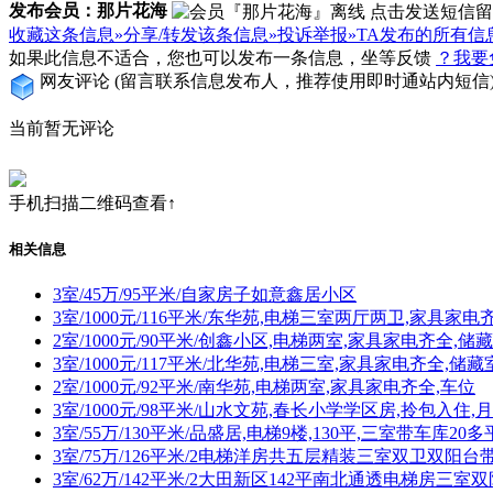
发布会员：那片花海
收藏这条信息»
分享/转发该条信息»
投诉举报»
TA发布的所有信
如果此信息不适合，您也可以发布一条信息，坐等反馈
？我要
网友评论
(留言联系信息发布人，推荐使用即时通站内短信
当前暂无评论
手机扫描二维码查看↑
相关信息
3室/45万/95平米/自家房子如意鑫居小区
3室/1000元/116平米/东华苑,电梯三室两厅两卫,家具家电
2室/1000元/90平米/创鑫小区,电梯两室,家具家电齐全,储
3室/1000元/117平米/北华苑,电梯三室,家具家电齐全,储藏
2室/1000元/92平米/南华苑,电梯两室,家具家电齐全,车位
3室/1000元/98平米/山水文苑,春长小学学区房,拎包入住,月
3室/55万/130平米/品盛居,电梯9楼,130平,三室带车库20多平
3室/75万/126平米/2电梯洋房共五层精装三室双卫双阳台
3室/62万/142平米/2大田新区142平南北通透电梯房三室