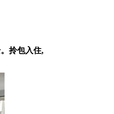
全。拎包入住,