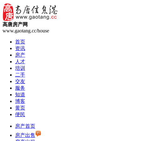
高唐房产网
www.gaotang.cc/house
首页
资讯
房产
人才
培训
二手
交友
服务
知道
博客
黄页
便民
房产首页
房产出售