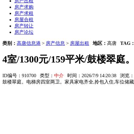
房产出租
房产求购
房产求租
房屋合租
房产转让
房产论坛
类别：
高唐信息港
>
房产信息
>
房屋出租
地区：
高唐
TAG
4室/1300元/159平米/鼓
ID编号：910700 类型：
中介
时间：2026/7/9 14:20:38 浏
鼓楼翠庭。电梯房四室两卫。家具家电齐全,拎包入住,车位储藏