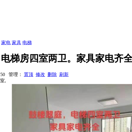
：
家电
家具
电梯
楼翠庭。电梯房四室两卫。家具家电齐
览：50 管理：
置顶
修改
删除
刷新
室,