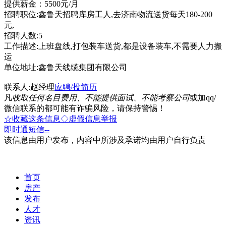
提供薪金：5500元/月
招聘职位:鑫鲁天招聘库房工人,去济南物流送货每天180-200
元,
招聘人数:5
工作描述:上班盘线,打包装车送货,都是设备装车,不需要人力搬
运
单位地址:鑫鲁天线缆集团有限公司
联系人:赵经理
应聘/投简历
凡
收取任何名目费用、不能提供面试、不能考察公司
或加qq/
微信联系的都可能有诈骗风险，请保持警惕！
☆收藏这条信息
◇虚假信息举报
即时通
短信
--
该信息由用户发布，内容中所涉及承诺均由用户自行负责
首页
房产
发布
人才
资讯