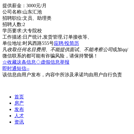
提供薪金：3000元/月
公司名称:山东汇池
招聘职位:文员、助理类
招聘人数:2
学历要求:大专院校
工作描述:日产统计,发货管理,订单接收等、
单位地址:时风西路555号
应聘/投简历
凡
收取任何名目费用、不能提供面试、不能考察公司
或加qq/
微信联系的都可能有诈骗风险，请保持警惕！
☆收藏这条信息
◇虚假信息举报
即时通
短信
--
该信息由用户发布，内容中所涉及承诺均由用户自行负责
首页
房产
发布
人才
资讯