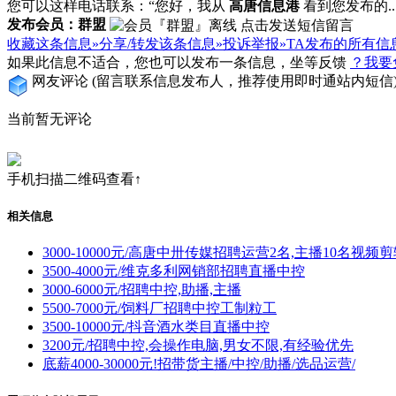
您可以这样电话联系：“您好，我从
高唐信息港
看到您发布的...
发布会员：群盟
收藏这条信息»
分享/转发该条信息»
投诉举报»
TA发布的所有信
如果此信息不适合，您也可以发布一条信息，坐等反馈
？我要
网友评论
(留言联系信息发布人，推荐使用即时通站内短信
当前暂无评论
手机扫描二维码查看↑
相关信息
3000-10000元/高唐中卅传媒招聘运营2名,主播10名视频
3500-4000元/维克多利网销部招聘直播中控
3000-6000元/招聘中控,助播,主播
5500-7000元/饲料厂招聘中控工制粒工
3500-10000元/抖音酒水类目直播中控
3200元/招聘中控,会操作电脑,男女不限,有经验优先
底薪4000-30000元!招带货主播/中控/助播/选品运营/