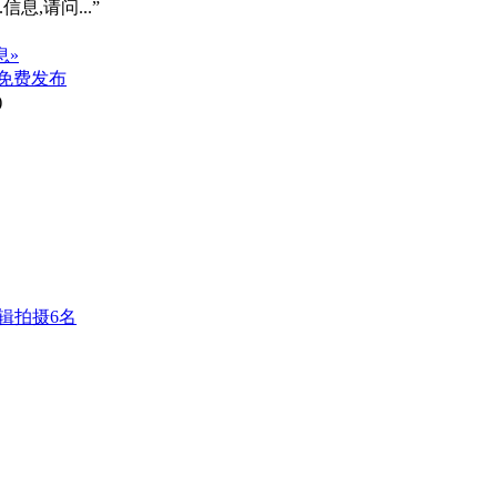
信息,请问...”
息»
免费发布
)
剪辑拍摄6名