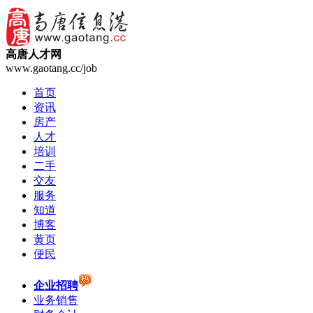
高唐人才网
www.gaotang.cc/job
首页
资讯
房产
人才
培训
二手
交友
服务
知道
博客
黄页
便民
企业招聘
业务销售