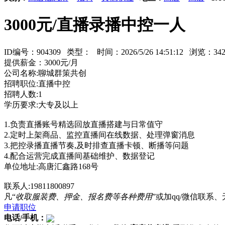
3000元/直播录播中控一人
ID编号：904309 类型：
时间：2026/5/26 14:51:12 浏览：
提供薪金：3000元/月
公司名称:聊城群策共创
招聘职位:直播中控
招聘人数:1
学历要求:大专及以上
1.负责直播账号精选回放直播搭建与日常值守
2.定时上架商品、监控直播间在线数据、处理弹窗消息
3.把控录播直播节奏,及时排查直播卡顿、断播等问题
4.配合运营完成直播间基础维护、数据登记
单位地址:高唐汇鑫路168号
联系人:19811800897
凡“
收取服装费、押金、报名费等各种费用
”或加qq/微信联
申请职位
电话/手机：