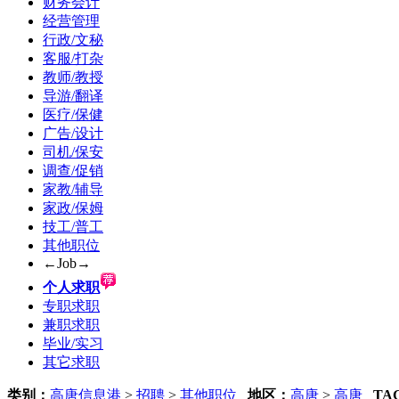
财务会计
经营管理
行政/文秘
客服/打杂
教师/教授
导游/翻译
医疗/保健
广告/设计
司机/保安
调查/促销
家教/辅导
家政/保姆
技工/普工
其他职位
←Job→
个人求职
专职求职
兼职求职
毕业/实习
其它求职
类别：
高唐信息港
>
招聘
>
其他职位
地区：
高唐
>
高唐
TA