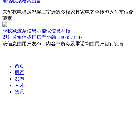
电话联系
给我留言
东华苑电梯房温馨三室近靠多校家具家电齐全拎包入住车位储
藏室
☆收藏这条信息
◇虚假信息举报
即时通
短信
拨打房产小韩13863573447
该信息由用户发布，内容中所涉及承诺均由用户自行负责
首页
房产
发布
人才
资讯