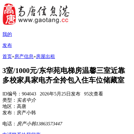
我的
发布
首页
»
房产信息
»
房屋出租
3室/1000元/东华苑电梯房温馨三室近靠
多校家具家电齐全拎包入住车位储藏室
ID编号：904043 2026年5月25日发布 95次查看
类型：
实名中介
地区：高唐
发布：房产小韩
电话：
房产小韩13863573447