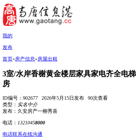
我的
发布
首页
»
房产信息
»
房屋出租
3室/水岸香榭黄金楼层家具家电齐全电梯
房
ID编号：902677 2026年5月15日发布 90次查看
类型：
实名中介
发布：久安房产一柳秀喜
电话：
1321045
8000
电话联系
在线沟通