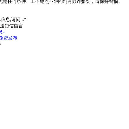
系、无需任何条件、工作地点不限的均有欺诈嫌疑，请保持警惕。
信息,请问...”
息»
免费发布
)