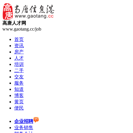
高唐人才网
www.gaotang.cc/job
首页
资讯
房产
人才
培训
二手
交友
服务
知道
博客
黄页
便民
企业招聘
业务销售