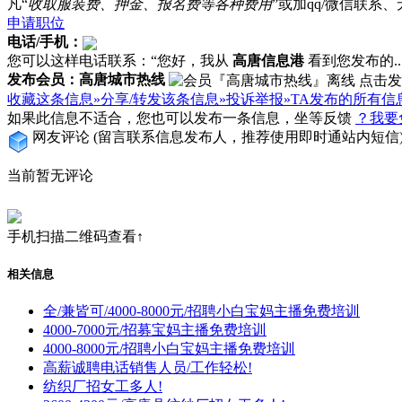
凡“
收取服装费、押金、报名费等各种费用
”或加qq/微信联
申请职位
电话/手机：
您可以这样电话联系：“您好，我从
高唐信息港
看到您发布的...
发布会员：高唐城市热线
收藏这条信息»
分享/转发该条信息»
投诉举报»
TA发布的所有信
如果此信息不适合，您也可以发布一条信息，坐等反馈
？我要
网友评论
(留言联系信息发布人，推荐使用即时通站内短信
当前暂无评论
手机扫描二维码查看↑
相关信息
全/兼皆可/4000-8000元/招聘小白宝妈主播免费培训
4000-7000元/招募宝妈主播免费培训
4000-8000元/招聘小白宝妈主播免费培训
高薪诚聘电话销售人员/工作轻松!
纺织厂招女工多人!