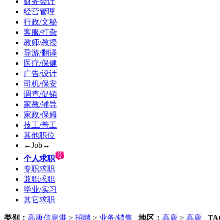
财务会计
经营管理
行政/文秘
客服/打杂
教师/教授
导游/翻译
医疗/保健
广告/设计
司机/保安
调查/促销
家教/辅导
家政/保姆
技工/普工
其他职位
←Job→
个人求职
专职求职
兼职求职
毕业/实习
其它求职
类别：
高唐信息港
>
招聘
>
业务/销售
地区：
高唐
>
高唐
TA