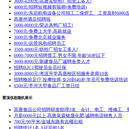
3600-4200元/高唐县纺纱厂招女工多人!
4800元/招聘短视频剪辑师(免费培训)
6000元/东启机电设备公司招工二保焊工、工资及时6000左
高唐州酒店招聘啦
5000-8000元/荣达杀鸭厂招工!
7000元/免费上大学,高薪就业
3000元/免费北京就业服务
8000元/远景风电招聘员工
3500-4000元/纺纱厂招女工多人!
6000-7000元招聘普工,男女不限,年龄50岁以下
3600-8000元/新建食品厂诚聘各类人才
招聘B2C1驾驶员全员社保
3000-8000元/考涯升学高唐校区招服务老师10名
招聘晚班足疗,按摩技师,女20到40岁,学员可免费培训培训
6500元/齐河大型食品厂工资日结
置顶信息随机展示
高唐食品公司招聘研发助理2名、会计、电工、维修工、
月薪6000元以上,高唐泉霖铭晟化肥,诚聘电话销售人员
700元/90平米/金城东路有吉楼出租
招聘统计1名,A证司机1名