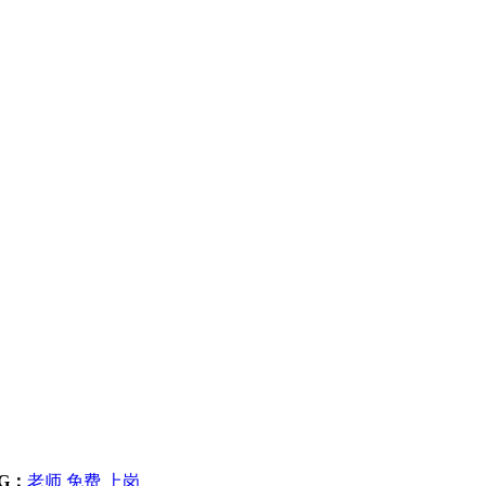
G：
老师
免费
上岗