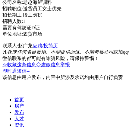
公司名称:老赵海鲜调料
招聘职位:送货员工女士优先
招长期工 段工勿扰
招聘人数:1
需要有驾驶证D证
单位地址:农贸市场
联系人:赵广龙
应聘/投简历
凡
收取任何名目费用、不能提供面试、不能考察公司
或加qq/
微信联系的都可能有诈骗风险，请保持警惕！
☆收藏这条信息
◇虚假信息举报
即时通
短信
--
该信息由用户发布，内容中所涉及承诺均由用户自行负责
首页
房产
发布
人才
资讯