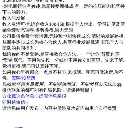
识,能适应跨境行业的发展节奏;
-对电商行业有兴趣,愿意接受新挑战,有一定的抗压能力和坚持
下去的毅力。
收入与发展
收入灵活可控,综合收入10k-15k,根据个人付出、学习进度及店
铺业绩动态调整,多劳多得,潜力无限
公司提供免费全套培训,无经验也能快速成长,清晰的发展路径,
从新手逐步成长为核心合伙人,共享行业发展机遇,实现个人与
团队的共同提升。
我给你的不是套路,是直接教会你方法。一个让你“辞职也不
慌”的底气。不用你先投一分钱也不用你立刻离职。先来了解,
觉得值得,我们再认真往下聊。
如果你心里有那么一点点不甘心,来找我。聊完再做决定,你不
亏。
应聘/投简历
凡
收取任何名目费用、不能提供面试、不能考察公司
或加qq/
微信联系的都可能有诈骗风险，请保持警惕！
☆收藏这条信息
◇虚假信息举报
即时通
短信
--
该信息由用户发布，内容中所涉及承诺均由用户自行负责