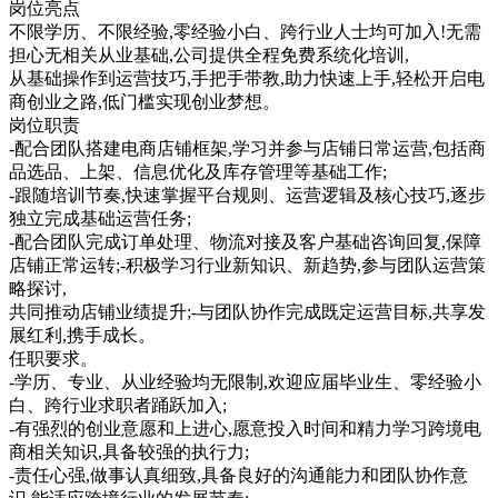
岗位亮点
不限学历、不限经验,零经验小白、跨行业人士均可加入!无需
担心无相关从业基础,公司提供全程免费系统化培训,
从基础操作到运营技巧,手把手带教,助力快速上手,轻松开启电
商创业之路,低门槛实现创业梦想。
岗位职责
-配合团队搭建电商店铺框架,学习并参与店铺日常运营,包括商
品选品、上架、信息优化及库存管理等基础工作;
-跟随培训节奏,快速掌握平台规则、运营逻辑及核心技巧,逐步
独立完成基础运营任务;
-配合团队完成订单处理、物流对接及客户基础咨询回复,保障
店铺正常运转;-积极学习行业新知识、新趋势,参与团队运营策
略探讨,
共同推动店铺业绩提升;-与团队协作完成既定运营目标,共享发
展红利,携手成长。
任职要求。
-学历、专业、从业经验均无限制,欢迎应届毕业生、零经验小
白、跨行业求职者踊跃加入;
-有强烈的创业意愿和上进心,愿意投入时间和精力学习跨境电
商相关知识,具备较强的执行力;
-责任心强,做事认真细致,具备良好的沟通能力和团队协作意