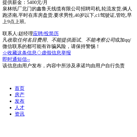
提供薪金：5400元/月
泉林纸厂北门的鑫鲁天线缆有限公司招聘司机,轮流发货,俩人
跑济南,平时在库房盘货,要求男性,40岁以下,c1驾驶证,管吃,早
上9点上班,
联系人:赵经理
应聘/投简历
凡
收取任何名目费用、不能提供面试、不能考察公司
或加qq/
微信联系的都可能有诈骗风险，请保持警惕！
☆收藏这条信息
◇虚假信息举报
即时通
短信
--
该信息由用户发布，内容中所涉及承诺均由用户自行负责
首页
房产
发布
人才
资讯