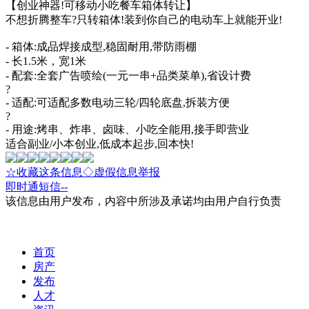
【创业神器!可移动小吃餐车箱体转让】
不想折腾整车?只转箱体!装到你自己的电动车上就能开业!
- 箱体:成品焊接成型,稳固耐用,带防雨棚
- 长1.5米，宽1米
- 配套:全套广告喷绘(一元一串+品类菜单),省设计费
?
- 适配:可适配多数电动三轮/四轮底盘,拆装方便
?
- 用途:烤串、炸串、卤味、小吃全能用,接手即营业
适合副业/小本创业,低成本起步,回本快!
☆收藏这条信息
◇虚假信息举报
即时通
短信
--
该信息由用户发布，内容中所涉及承诺均由用户自行负责
首页
房产
发布
人才